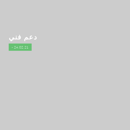
دعم فني
- 24.02.21