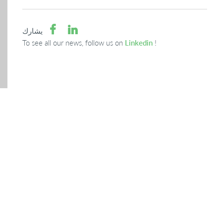
يشارك
To see all our news, follow us on
Linkedin
!
من هذا الموقع.
بتحديد هذا المربع ، أوافق على
سياسة خاصة
إرسال